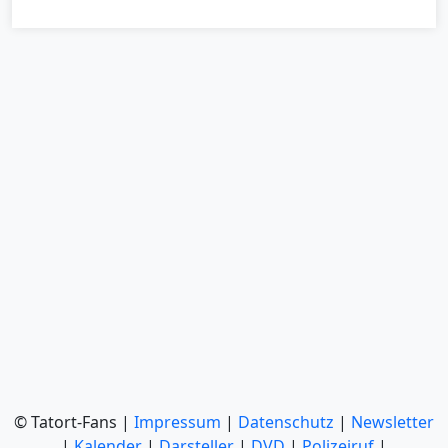
© Tatort-Fans |
Impressum
|
Datenschutz
|
Newsletter
|
Kalender
|
Darsteller
|
DVD
|
Polizeiruf
|