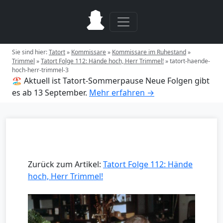
Sie sind hier:
Tatort
»
Kommissare
»
Kommissare im Ruhestand
»
Trimmel
»
Tatort Folge 112: Hände hoch, Herr Trimmel!
»
tatort-haende-
hoch-herr-trimmel-3
🏖️ Aktuell ist Tatort-Sommerpause
Neue Folgen gibt
es ab 13 September.
Mehr erfahren →
Zurück zum Artikel:
Tatort Folge 112: Hände
hoch, Herr Trimmel!