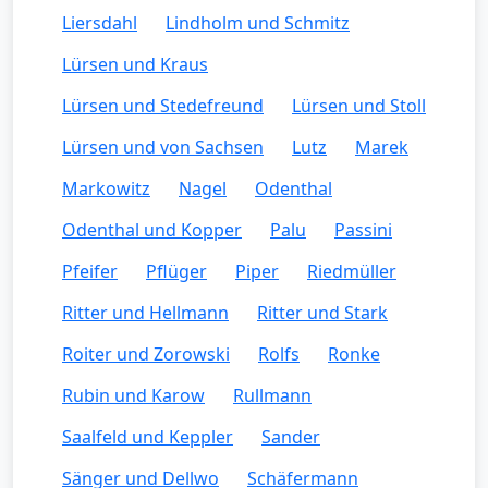
Liersdahl
Lindholm und Schmitz
Lürsen und Kraus
Lürsen und Stedefreund
Lürsen und Stoll
Lürsen und von Sachsen
Lutz
Marek
Markowitz
Nagel
Odenthal
Odenthal und Kopper
Palu
Passini
Pfeifer
Pflüger
Piper
Riedmüller
Ritter und Hellmann
Ritter und Stark
Roiter und Zorowski
Rolfs
Ronke
Rubin und Karow
Rullmann
Saalfeld und Keppler
Sander
Sänger und Dellwo
Schäfermann