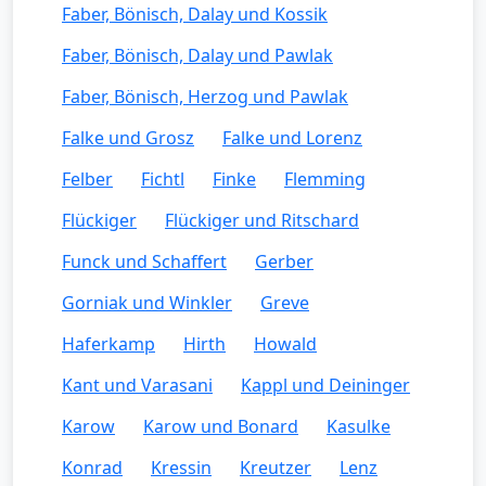
Faber, Bönisch, Dalay und Kossik
Faber, Bönisch, Dalay und Pawlak
Faber, Bönisch, Herzog und Pawlak
Falke und Grosz
Falke und Lorenz
Felber
Fichtl
Finke
Flemming
Flückiger
Flückiger und Ritschard
Funck und Schaffert
Gerber
Gorniak und Winkler
Greve
Haferkamp
Hirth
Howald
Kant und Varasani
Kappl und Deininger
Karow
Karow und Bonard
Kasulke
Konrad
Kressin
Kreutzer
Lenz