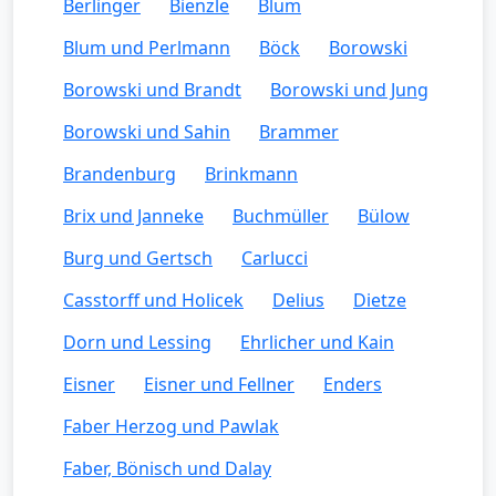
Berlinger
Bienzle
Blum
Blum und Perlmann
Böck
Borowski
Borowski und Brandt
Borowski und Jung
Borowski und Sahin
Brammer
Brandenburg
Brinkmann
Brix und Janneke
Buchmüller
Bülow
Burg und Gertsch
Carlucci
Casstorff und Holicek
Delius
Dietze
Dorn und Lessing
Ehrlicher und Kain
Eisner
Eisner und Fellner
Enders
Faber Herzog und Pawlak
Faber, Bönisch und Dalay