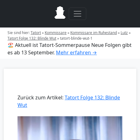
Sie sind hier:
Tatort
»
Kommissare
»
Kommissare im Ruhestand
»
Lutz
»
Tatort Folge 132: Blinde Wut
»
tatort-blinde-wut-1
🏖️ Aktuell ist Tatort-Sommerpause
Neue Folgen gibt
es ab 13 September.
Mehr erfahren →
Zurück zum Artikel:
Tatort Folge 132: Blinde
Wut