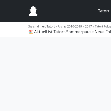
Tatort
Sie sind hier:
Tatort
»
Archiv 2010-2019
»
2017
»
Tatort Folg
🏖️ Aktuell ist Tatort-Sommerpause
Neue Fol