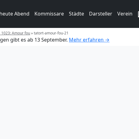
 heute Abend
Kommissare
Städte
Darsteller
Verein
e 1023: Amour fou
»
tatort-amour-fou-21
gen gibt es ab 13 September.
Mehr erfahren →