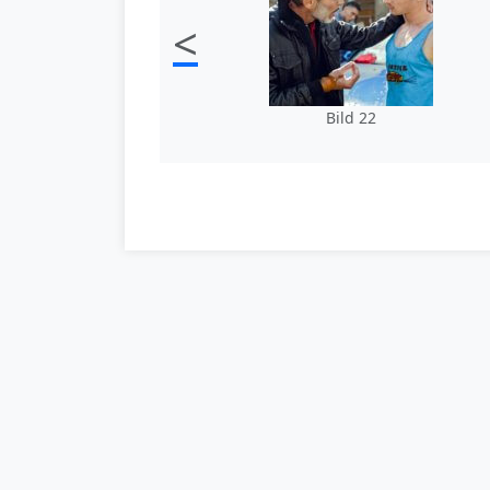
<
Bild 22