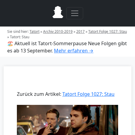
Sie sind hier:
Tatort
»
Archiv 2010-2019
»
2017
»
Tatort Folge 1027: Stau
»
Tatort: Stau
🏖️ Aktuell ist Tatort-Sommerpause
Neue Folgen gibt
es ab 13 September.
Mehr erfahren →
Zurück zum Artikel:
Tatort Folge 1027: Stau