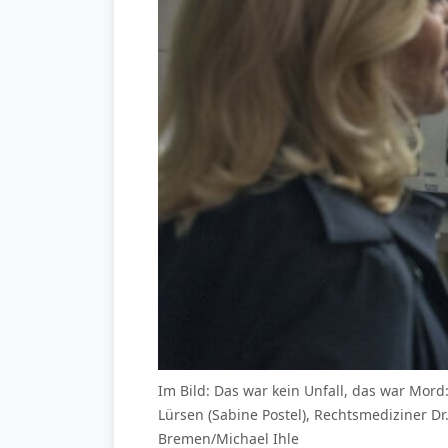
Im Bild: Das war kein Unfall, das war Mor
Lürsen (Sabine Postel), Rechtsmediziner D
Bremen/Michael Ihle