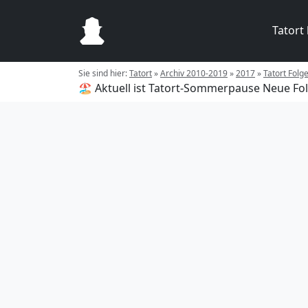
Tatort
Sie sind hier:
Tatort
»
Archiv 2010-2019
»
2017
»
Tatort Folge
🏖️ Aktuell ist Tatort-Sommerpause
Neue Fol