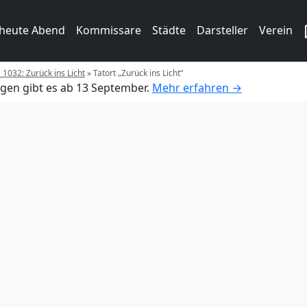
 heute Abend
Kommissare
Städte
Darsteller
Verein
 1032: Zurück ins Licht
»
Tatort „Zurück ins Licht“
gen gibt es ab 13 September.
Mehr erfahren →