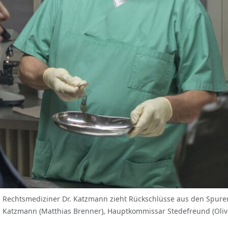
d: Rechtsmediziner Dr. Katzmann zieht Rückschlüsse aus den Spuren
r. Katzmann (Matthias Brenner), Hauptkommissar Stedefreund (Oli