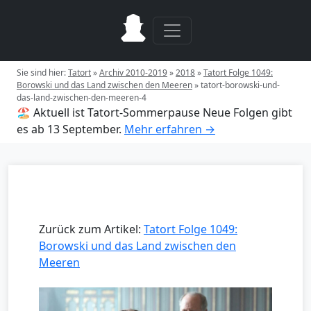
Sie sind hier:
Tatort
»
Archiv 2010-2019
»
2018
»
Tatort Folge 1049:
Borowski und das Land zwischen den Meeren
»
tatort-borowski-und-
das-land-zwischen-den-meeren-4
🏖️ Aktuell ist Tatort-Sommerpause
Neue Folgen gibt
es ab 13 September.
Mehr erfahren →
Zurück zum Artikel:
Tatort Folge 1049:
Borowski und das Land zwischen den
Meeren