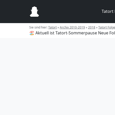
Tatort
Sie sind hier:
Tatort
»
Archiv 2010-2019
»
2018
»
Tatort Folg
🏖️ Aktuell ist Tatort-Sommerpause
Neue Fol