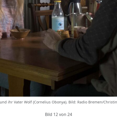
 und ihr Vater Wolf (Cornelius Obonya). Bild: Radio Bremen/Christi
Bild 12 von 24