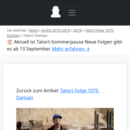
Sie sind hier:
Tatort
»
Archiv 2010-2019
»
2018
»
Tatort Folge 1075:
Damian
»
Tatort: Damian
🏖️ Aktuell ist Tatort-Sommerpause
Neue Folgen gibt
es ab 13 September.
Mehr erfahren →
Zurück zum Artikel:
Tatort Folge 1075:
Damian