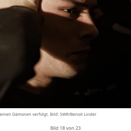
einen Dämonen verfolgt. Bild: SWR/Benoit Linder
Bild 18 von 23