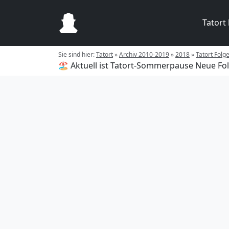
Tatort
Sie sind hier:
Tatort
»
Archiv 2010-2019
»
2018
»
Tatort Folg
🏖️ Aktuell ist Tatort-Sommerpause
Neue Fol