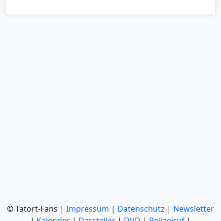
© Tatort-Fans |
Impressum
|
Datenschutz
|
Newsletter
|
Kalender
|
Darsteller
|
DVD
|
Polizeiruf
|