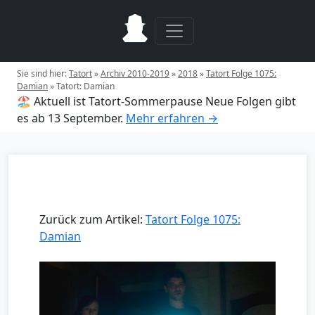
Sie sind hier:
Tatort
»
Archiv 2010-2019
»
2018
»
Tatort Folge 1075:
Damian
»
Tatort: Damian
🏖️ Aktuell ist Tatort-Sommerpause
Neue Folgen gibt
es ab 13 September.
Mehr erfahren →
Zurück zum Artikel:
Tatort Folge 1075:
Damian