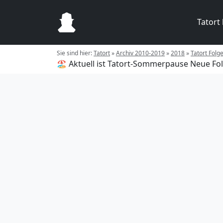
Tatort
Sie sind hier:
Tatort
»
Archiv 2010-2019
»
2018
»
Tatort Folge
🏖️ Aktuell ist Tatort-Sommerpause
Neue Fol