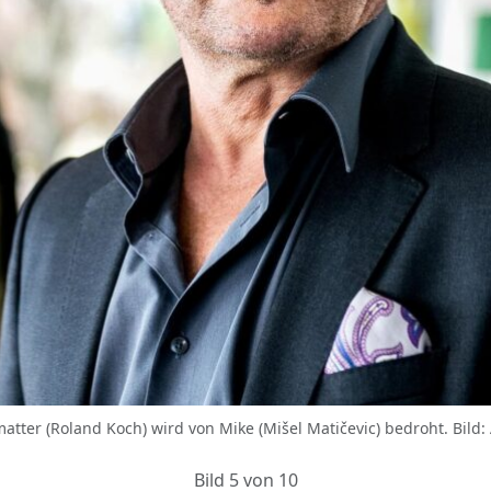
atter (Roland Koch) wird von Mike (Mišel Matičevic) bedroht. Bild
Bild 5 von 10