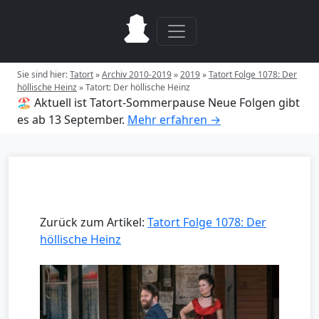
Sie sind hier:
Tatort
»
Archiv 2010-2019
»
2019
»
Tatort Folge 1078: Der
höllische Heinz
»
Tatort: Der höllische Heinz
🏖️ Aktuell ist Tatort-Sommerpause
Neue Folgen gibt
es ab 13 September.
Mehr erfahren →
Zurück zum Artikel:
Tatort Folge 1078: Der
höllische Heinz