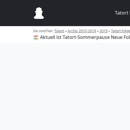
Tatort
Sie sind hier:
Tatort
»
Archiv 2010-2019
»
2019
»
Tatort Folg
🏖️ Aktuell ist Tatort-Sommerpause
Neue Fol