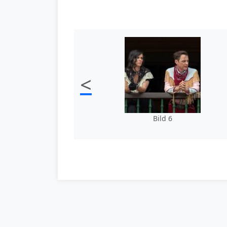
<
Bild 6