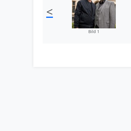
<
Bild 1