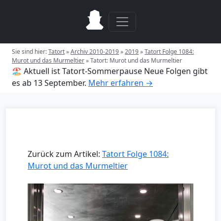
Sie sind hier:
Tatort
»
Archiv 2010-2019
»
2019
»
Tatort Folge 1084:
Murot und das Murmeltier
»
Tatort: Murot und das Murmeltier
🏖️ Aktuell ist Tatort-Sommerpause
Neue Folgen gibt
es ab 13 September.
Mehr erfahren →
Zurück zum Artikel:
Tatort Folge 1084:
Murot und das Murmeltier