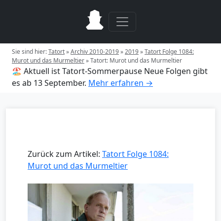
Sie sind hier:
Tatort
»
Archiv 2010-2019
»
2019
»
Tatort Folge 1084:
Murot und das Murmeltier
»
Tatort: Murot und das Murmeltier
🏖️ Aktuell ist Tatort-Sommerpause
Neue Folgen gibt
es ab 13 September.
Mehr erfahren →
Zurück zum Artikel:
Tatort Folge 1084:
Murot und das Murmeltier