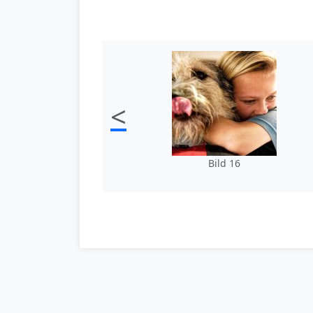
<
Bild 16