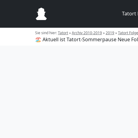
Tatort
Sie sind hier:
Tatort
»
Archiv 2010-2019
»
2019
»
Tatort Folg
🏖️ Aktuell ist Tatort-Sommerpause
Neue Fol