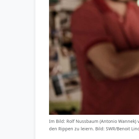
Im Bild: Rolf Nussbaum (Antonio Wannek) v
den Rippen zu leiern. Bild: SWR/Benoit Lin