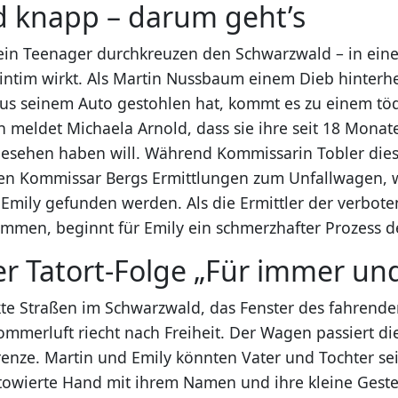
d knapp – darum geht’s
in Teenager durchkreuzen den Schwarzwald – in eine
 intim wirkt. Als Martin Nussbaum einem Dieb hinterhe
us seinem Auto gestohlen hat, kommt es zu einem töd
meldet Michaela Arnold, dass sie ihre seit 18 Monat
gesehen haben will. Während Kommissarin Tobler die
ren Kommissar Bergs Ermittlungen zum Unfallwagen,
 Emily gefunden werden. Als die Ermittler der verbot
ommen, beginnt für Emily ein schmerzhafter Prozess 
er Tatort-Folge „Für immer und
e Straßen im Schwarzwald, das Fenster des fahrende
ommerluft riecht nach Freiheit. Der Wagen passiert di
renze. Martin und Emily könnten Vater und Tochter sei
tätowierte Hand mit ihrem Namen und ihre kleine Geste