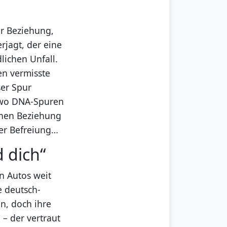
r Beziehung,
rjagt, der eine
lichen Unfall.
en vermisste
ser Spur
 wo DNA-Spuren
enen Beziehung
der Befreiung…
 dich“
n Autos weit
e deutsch-
n, doch ihre
 – der vertraut