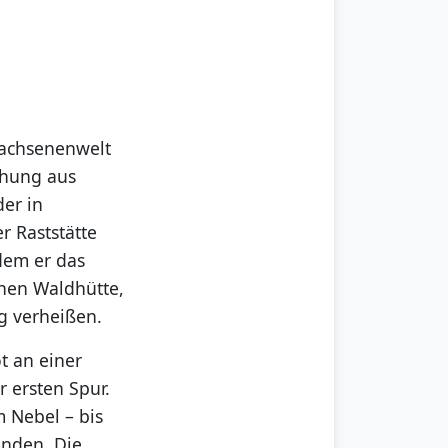
rwachsenenwelt
chung aus
der in
r Raststätte
 dem er das
enen Waldhütte,
g verheißen.
t an einer
 ersten Spur.
 Nebel – bis
inden. Die