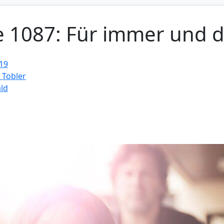
e 1087: Für immer und d
19
 Tobler
ld