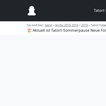
Tatort
Sie sind hier:
Tatort
»
Archiv 2010-2019
»
2019
»
Tatort Folg
🏖️ Aktuell ist Tatort-Sommerpause
Neue Fol