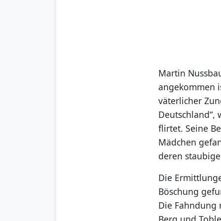
Martin Nussbau
angekommen ist
väterlicher Zun
Deutschland“, w
flirtet. Seine 
Mädchen gefang
deren staubige
Die Ermittlung
Böschung gefun
Die Fahndung n
Berg und Toble