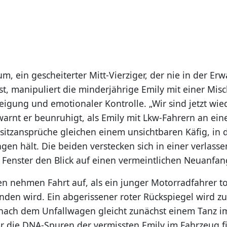
m, ein gescheiterter Mitt-Vierziger, der nie in der E
, manipuliert die minderjährige Emily mit einer Mis
eigung und emotionaler Kontrolle. „Wir sind jetzt wie
arnt er beunruhigt, als Emily mit Lkw-Fahrern an eine
Besitzansprüche gleichen einem unsichtbaren Käfig, in
en hält. Die beiden verstecken sich in einer verlass
 Fenster den Blick auf einen vermeintlichen Neuanfan
en nehmen Fahrt auf, als ein junger Motorradfahrer to
den wird. Ein abgerissener roter Rückspiegel wird zur
ach dem Unfallwagen gleicht zunächst einem Tanz im
r die DNA-Spuren der vermissten Emily im Fahrzeug f