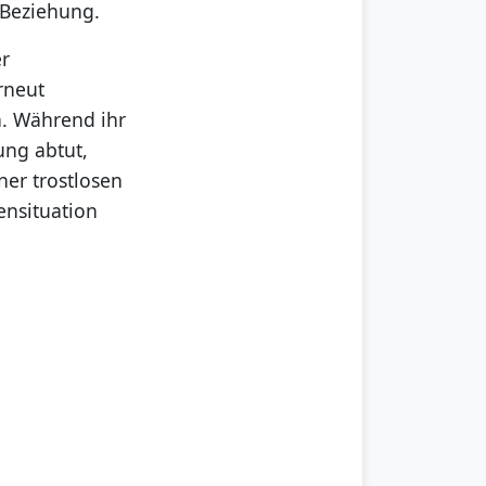
 Beziehung.
er
rneut
n. Während ihr
ung abtut,
ner trostlosen
ensituation