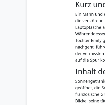
Kurz un
Ein Mann und e
die verstörend
Laptoptasche a
Währenddessen 
Tochter Emily 
nachgeht, füh
der vermissten
auf die Spur k
Inhalt d
Sonnengetränkt
geöffnet, die S
französische G
Blicke, seine 