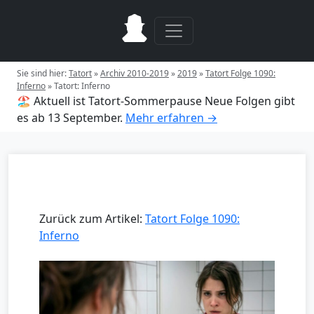
Sie sind hier:
Tatort
»
Archiv 2010-2019
»
2019
»
Tatort Folge 1090:
Inferno
»
Tatort: Inferno
🏖️ Aktuell ist Tatort-Sommerpause
Neue Folgen gibt
es ab 13 September.
Mehr erfahren →
Zurück zum Artikel:
Tatort Folge 1090:
Inferno