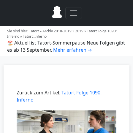
Sie sind hier:
Tatort
»
Archiv 2010-2019
»
2019
»
Tatort Folge 1090:
Inferno
»
Tatort: Inferno
🏖️ Aktuell ist Tatort-Sommerpause
Neue Folgen gibt
es ab 13 September.
Mehr erfahren →
Zurück zum Artikel:
Tatort Folge 1090:
Inferno