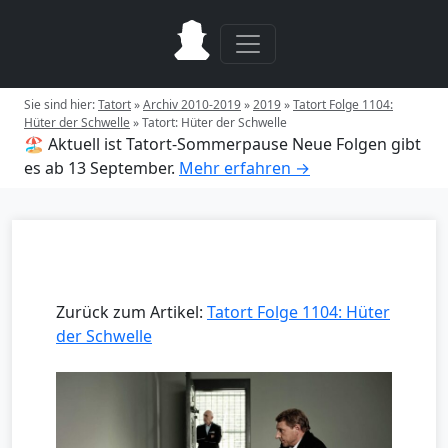
Sie sind hier:
Tatort
»
Archiv 2010-2019
»
2019
»
Tatort Folge 1104:
Hüter der Schwelle
»
Tatort: Hüter der Schwelle
🏖️ Aktuell ist Tatort-Sommerpause
Neue Folgen gibt
es ab 13 September.
Mehr erfahren →
Zurück zum Artikel:
Tatort Folge 1104: Hüter
der Schwelle