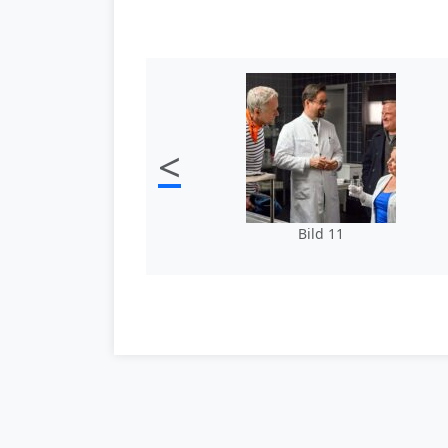
<
Bild 11