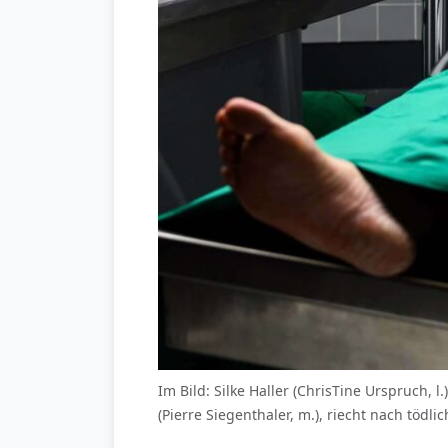
Im Bild: Silke Haller (ChrisTine Urspruch, l
(Pierre Siegenthaler, m.), riecht nach tödl