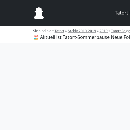
Tatort
Sie sind hier:
Tatort
»
Archiv 2010-2019
»
2019
»
Tatort Folge
🏖️ Aktuell ist Tatort-Sommerpause
Neue Fol