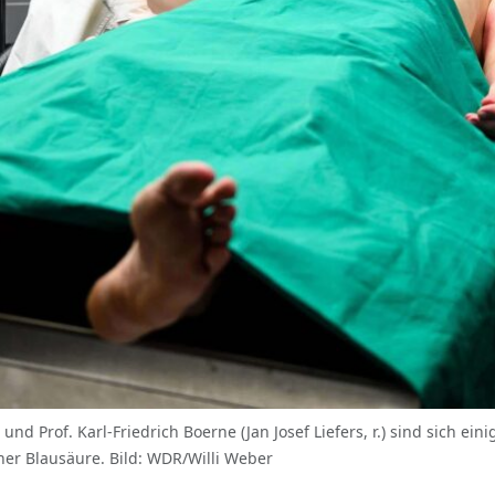
.) und Prof. Karl-Friedrich Boerne (Jan Josef Liefers, r.) sind sich 
icher Blausäure. Bild: WDR/Willi Weber