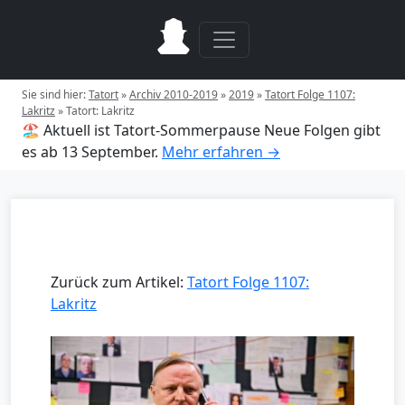
Sie sind hier:
Tatort
»
Archiv 2010-2019
»
2019
»
Tatort Folge 1107:
Lakritz
»
Tatort: Lakritz
🏖️ Aktuell ist Tatort-Sommerpause
Neue Folgen gibt
es ab 13 September.
Mehr erfahren →
Zurück zum Artikel:
Tatort Folge 1107:
Lakritz