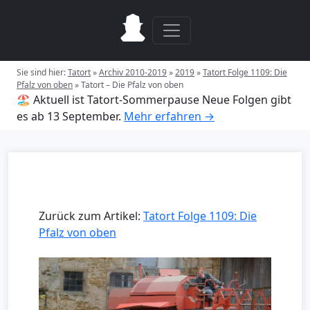
Sie sind hier:
Tatort
»
Archiv 2010-2019
»
2019
»
Tatort Folge 1109: Die
Pfalz von oben
»
Tatort – Die Pfalz von oben
🏖️ Aktuell ist Tatort-Sommerpause
Neue Folgen gibt
es ab 13 September.
Mehr erfahren →
Zurück zum Artikel:
Tatort Folge 1109: Die
Pfalz von oben