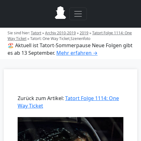
Sie sind hier:
Tatort
»
Archiv 2010-2019
»
2019
»
Tatort Folge 1114: One
Way Ticket
»
Tatort: One Way Ticket,Szenenfoto
🏖️ Aktuell ist Tatort-Sommerpause
Neue Folgen gibt
es ab 13 September.
Mehr erfahren →
Zurück zum Artikel:
Tatort Folge 1114: One
Way Ticket