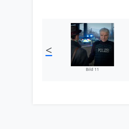
<
Bild 11