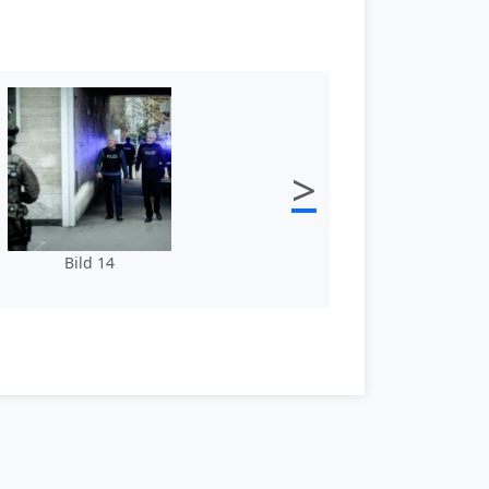
>
Bild 14