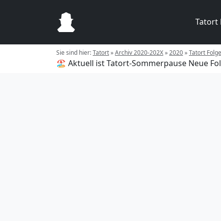
Tatort
Sie sind hier:
Tatort
»
Archiv 2020-202X
»
2020
»
Tatort Folg
🏖️ Aktuell ist Tatort-Sommerpause
Neue Fol