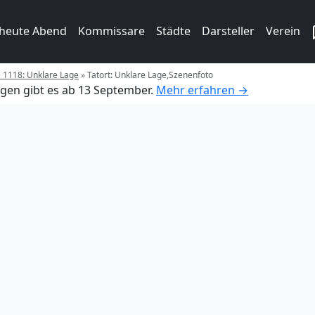
 heute Abend
Kommissare
Städte
Darsteller
Verein
e 1118: Unklare Lage
»
Tatort: Unklare Lage,Szenenfoto
gen gibt es ab 13 September.
Mehr erfahren →