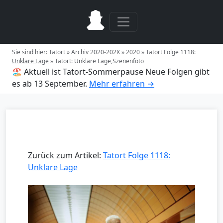
Sie sind hier:
Tatort
»
Archiv 2020-202X
»
2020
»
Tatort Folge 1118:
Unklare Lage
»
Tatort: Unklare Lage,Szenenfoto
🏖️ Aktuell ist Tatort-Sommerpause
Neue Folgen gibt
es ab 13 September.
Mehr erfahren →
Zurück zum Artikel:
Tatort Folge 1118:
Unklare Lage