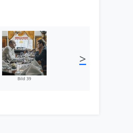
>
Bild 39