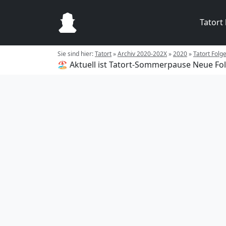
Tatort
Sie sind hier:
Tatort
»
Archiv 2020-202X
»
2020
»
Tatort Folg
🏖️ Aktuell ist Tatort-Sommerpause
Neue Fol