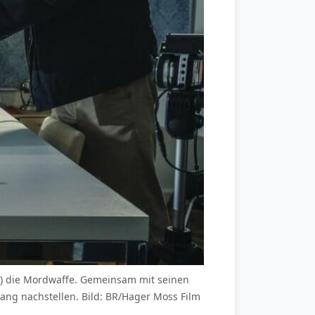
nks) die Mordwaffe. Gemeinsam mit seinen
ang nachstellen. Bild: BR/Hager Moss Film