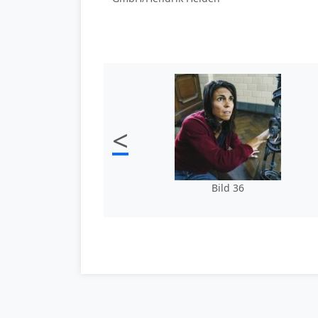
<
Bild 36