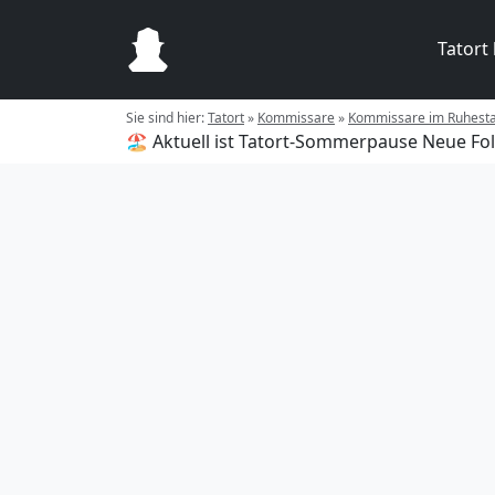
Tatort
Sie sind hier:
Tatort
»
Kommissare
»
Kommissare im Ruhest
🏖️ Aktuell ist Tatort-Sommerpause
Neue Fol