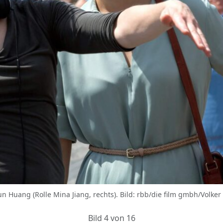
 Yun Huang (Rolle Mina Jiang, rechts). Bild: rbb/die film gmbh/Volker
Bild 4 von 16