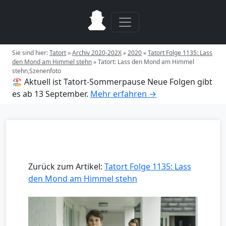
Sie sind hier:
Tatort
»
Archiv 2020-202X
»
2020
»
Tatort Folge 1135: Lass
den Mond am Himmel stehn
»
Tatort: Lass den Mond am Himmel
stehn,Szenenfoto
🏖️ Aktuell ist Tatort-Sommerpause
Neue Folgen gibt
es ab 13 September.
Mehr erfahren →
Zurück zum Artikel:
Tatort Folge 1135: Lass
den Mond am Himmel stehn