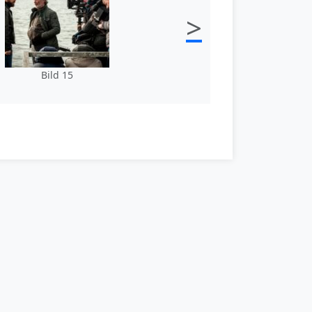
>
Bild 15