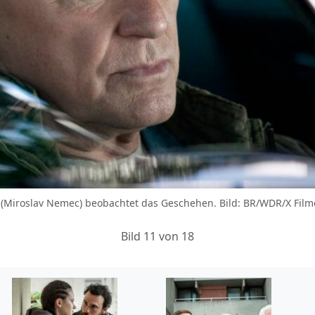
c (Miroslav Nemec) beobachtet das Geschehen. Bild: BR/WDR/X Fil
Bild 11 von 18