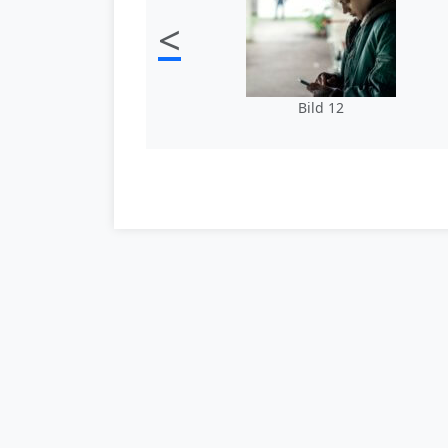
<
Bild 12