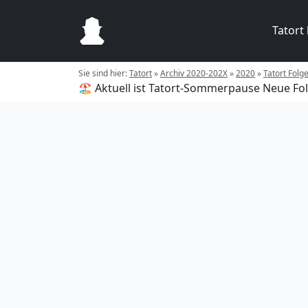
Tatort
Sie sind hier:
Tatort
»
Archiv 2020-202X
»
2020
»
Tatort Folge
🏖️ Aktuell ist Tatort-Sommerpause
Neue Fol