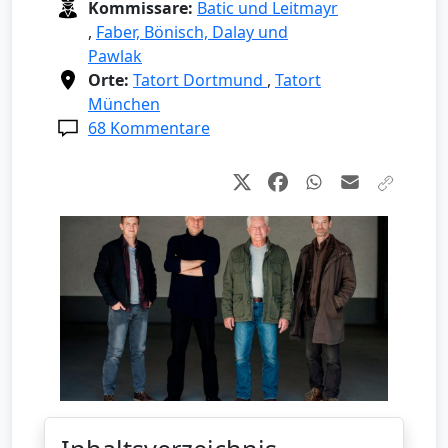
Kommissare:
Batic und Leitmayr
,
Faber, Bönisch, Dalay und
Pawlak
Orte:
Tatort Dortmund
,
Tatort
München
68 Kommentare