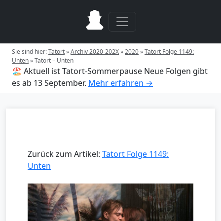
Sie sind hier:
Tatort
»
Archiv 2020-202X
»
2020
»
Tatort Folge 1149:
Unten
»
Tatort – Unten
🏖️ Aktuell ist Tatort-Sommerpause
Neue Folgen gibt
es ab 13 September.
Mehr erfahren →
Zurück zum Artikel:
Tatort Folge 1149:
Unten