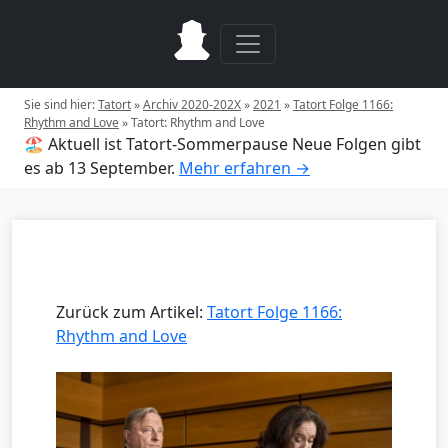
Sie sind hier:
Tatort
»
Archiv 2020-202X
»
2021
»
Tatort Folge 1166:
Rhythm and Love
»
Tatort: Rhythm and Love
🏖️ Aktuell ist Tatort-Sommerpause
Neue Folgen gibt
es ab 13 September.
Mehr erfahren →
Zurück zum Artikel:
Tatort Folge 1166:
Rhythm and Love