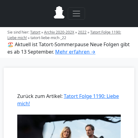
Sie sind hier:
Tatort
»
Archiv 2020-202X
»
2022
»
Tatort Folge 1190:
Liebe mich!
»
tatort-liebe-mich-_22
🏖️ Aktuell ist Tatort-Sommerpause
Neue Folgen gibt
es ab 13 September.
Mehr erfahren →
Zurück zum Artikel:
Tatort Folge 1190: Liebe
mich!