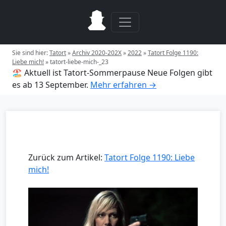
Sie sind hier:
Tatort
»
Archiv 2020-202X
»
2022
»
Tatort Folge 1190:
Liebe mich!
»
tatort-liebe-mich-_23
🏖️ Aktuell ist Tatort-Sommerpause
Neue Folgen gibt
es ab 13 September.
Mehr erfahren →
Zurück zum Artikel:
Tatort Folge 1190: Liebe
mich!