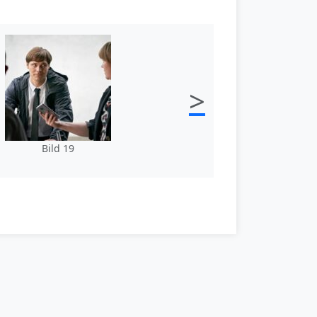
>
Bild 19