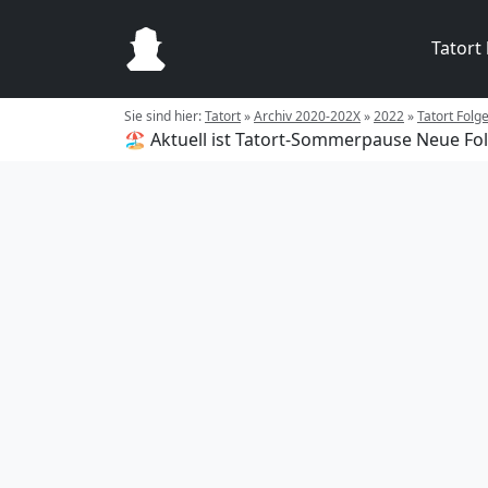
Tatort
Sie sind hier:
Tatort
»
Archiv 2020-202X
»
2022
»
Tatort Folg
🏖️ Aktuell ist Tatort-Sommerpause
Neue Fol