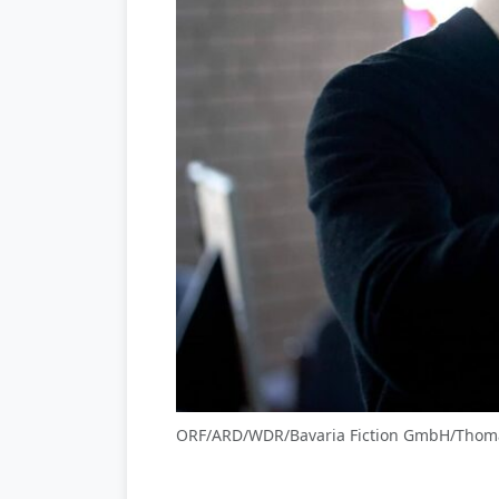
ORF/ARD/WDR/Bavaria Fiction GmbH/Thom