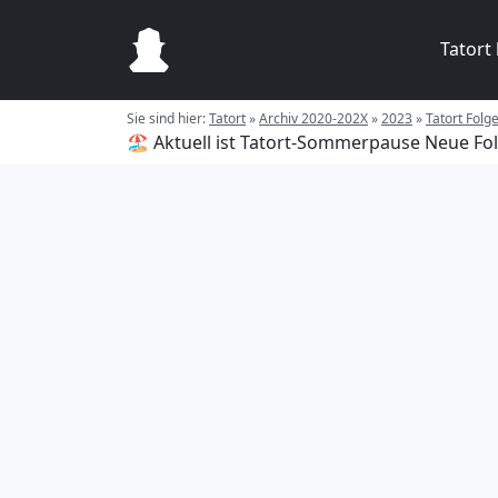
Tatort
Sie sind hier:
Tatort
»
Archiv 2020-202X
»
2023
»
Tatort Folg
🏖️ Aktuell ist Tatort-Sommerpause
Neue Fol