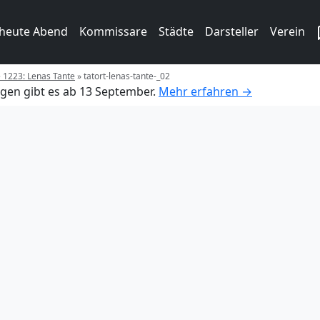
 heute Abend
Kommissare
Städte
Darsteller
Verein
e 1223: Lenas Tante
»
tatort-lenas-tante-_02
gen gibt es ab 13 September.
Mehr erfahren →