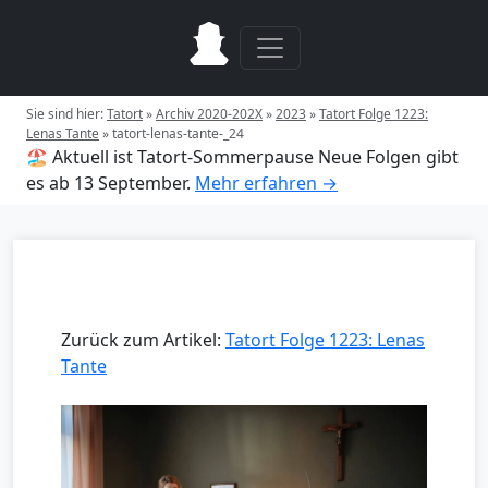
Sie sind hier:
Tatort
»
Archiv 2020-202X
»
2023
»
Tatort Folge 1223:
Lenas Tante
»
tatort-lenas-tante-_24
🏖️ Aktuell ist Tatort-Sommerpause
Neue Folgen gibt
es ab 13 September.
Mehr erfahren →
Zurück zum Artikel:
Tatort Folge 1223: Lenas
Tante