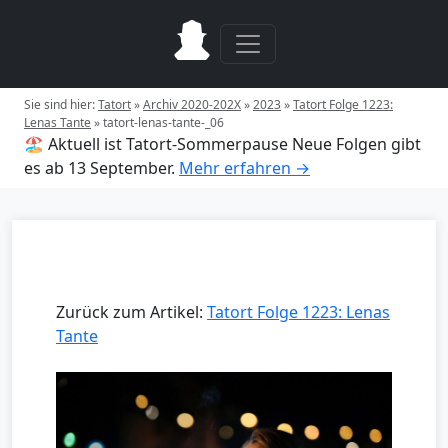
Sie sind hier:
Tatort
»
Archiv 2020-202X
»
2023
»
Tatort Folge 1223:
Lenas Tante
»
tatort-lenas-tante-_06
🏖️ Aktuell ist Tatort-Sommerpause
Neue Folgen gibt
es ab 13 September.
Mehr erfahren →
Zurück zum Artikel:
Tatort Folge 1223: Lenas
Tante