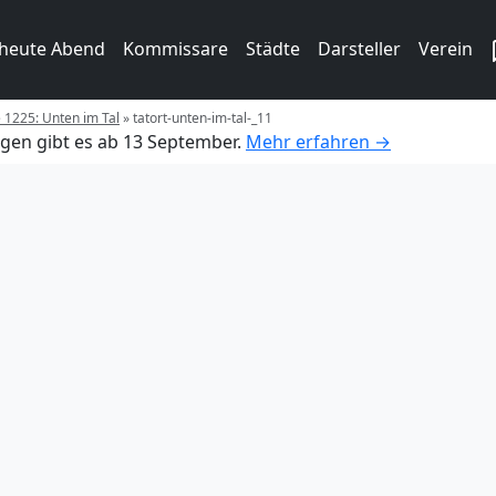
 heute Abend
Kommissare
Städte
Darsteller
Verein
e 1225: Unten im Tal
»
tatort-unten-im-tal-_11
gen gibt es ab 13 September.
Mehr erfahren →