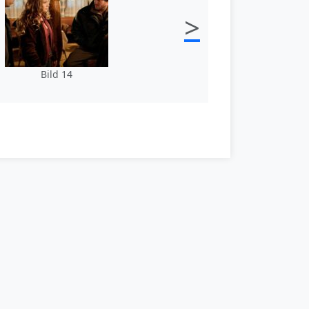
>
Bild 14