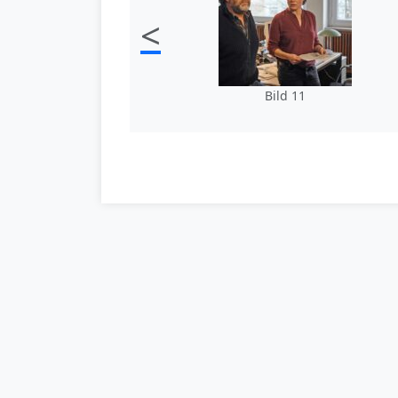
<
Bild 11