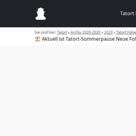
Tatort
Sie sind hier:
Tatort
»
Archiv 2020-202X
»
2023
»
Tatort Folg
🏖️ Aktuell ist Tatort-Sommerpause
Neue Fol