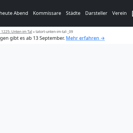
 heute Abend
Kommissare
Städte
Darsteller
Verein
e 1225: Unten im Tal
»
tatort-unten-im-tal-_09
gen gibt es ab 13 September.
Mehr erfahren →