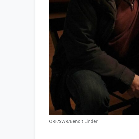
ORF/SWR/Benoit Linder