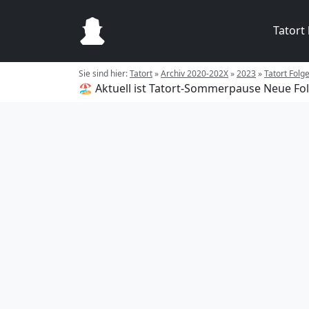
Tatort
Sie sind hier:
Tatort
»
Archiv 2020-202X
»
2023
»
Tatort Folg
🏖️ Aktuell ist Tatort-Sommerpause
Neue Fol