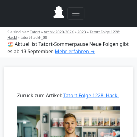
Sie sind hier:
Tatort
»
Archiv 2020-202X
»
2023
»
Tatort Folge 1228:
Hackl
»
tatort-hackl-_00
🏖️ Aktuell ist Tatort-Sommerpause
Neue Folgen gibt
es ab 13 September.
Mehr erfahren →
Zurück zum Artikel:
Tatort Folge 1228: Hackl