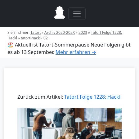
Sie sind hier:
Tatort
»
Archiv 2020-202X
»
2023
»
Tatort Folge 1228:
Hackl
»
tatort-hackl-_02
🏖️ Aktuell ist Tatort-Sommerpause
Neue Folgen gibt
es ab 13 September.
Mehr erfahren →
Zurück zum Artikel:
Tatort Folge 1228: Hackl