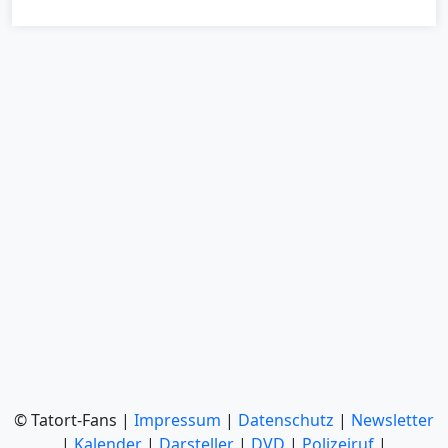
© Tatort-Fans |
Impressum
|
Datenschutz
|
Newsletter
|
Kalender
|
Darsteller
|
DVD
|
Polizeiruf
|