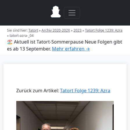
Sie sind hier:
Tatort
»
Archiv 2020-202X
»
2023
»
Tatort Folge 1239: Azra
»
tatort-azra-_04
🏖️ Aktuell ist Tatort-Sommerpause
Neue Folgen gibt
es ab 13 September.
Mehr erfahren →
Zurück zum Artikel:
Tatort Folge 1239: Azra