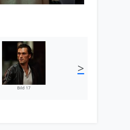
>
Bild 17