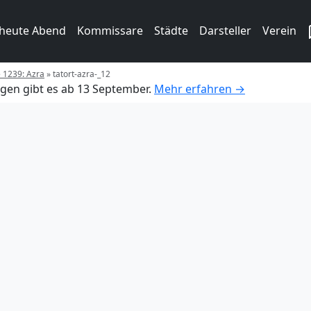
 heute Abend
Kommissare
Städte
Darsteller
Verein
e 1239: Azra
»
tatort-azra-_12
gen gibt es ab 13 September.
Mehr erfahren →