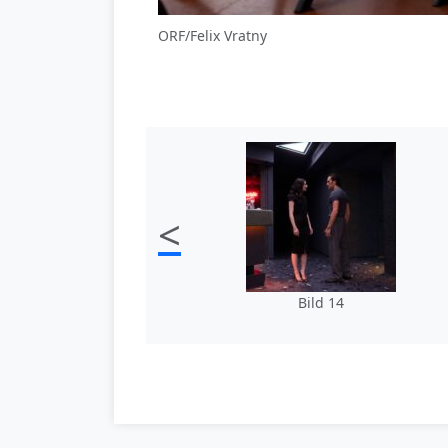
ORF/Felix Vratny
<
Bild 14