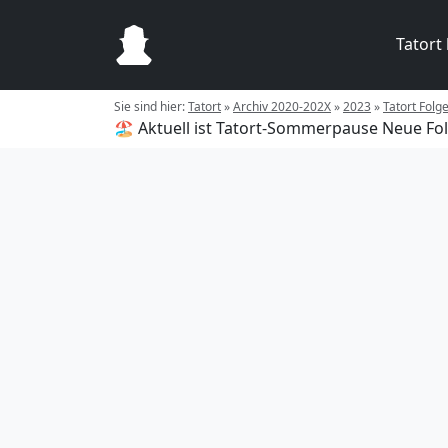
Tatort
Sie sind hier:
Tatort
»
Archiv 2020-202X
»
2023
»
Tatort Folg
🏖️ Aktuell ist Tatort-Sommerpause
Neue Fol