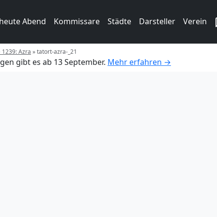
 heute Abend
Kommissare
Städte
Darsteller
Verein
e 1239: Azra
»
tatort-azra-_21
gen gibt es ab 13 September.
Mehr erfahren →