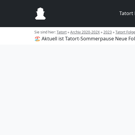
Tatort
Sie sind hier:
Tatort
»
Archiv 2020-202X
»
2023
»
Tatort Folg
🏖️ Aktuell ist Tatort-Sommerpause
Neue Fol