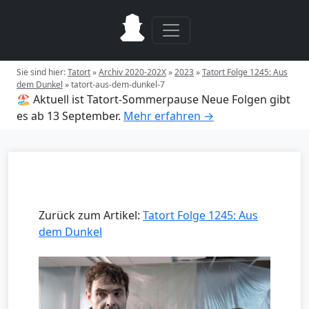
Sie sind hier:
Tatort
»
Archiv 2020-202X
»
2023
»
Tatort Folge 1245: Aus
dem Dunkel
»
tatort-aus-dem-dunkel-7
🏖️ Aktuell ist Tatort-Sommerpause
Neue Folgen gibt
es ab 13 September.
Mehr erfahren →
Zurück zum Artikel:
Tatort Folge 1245: Aus
dem Dunkel